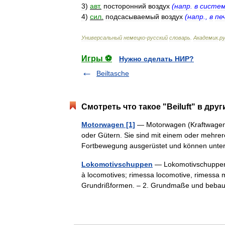
3
)
авт
.
посторонний
воздух
(
напр
.
в
систе
4
)
сил
.
подсасываемый
воздух
(
напр
.,
в
пе
Универсальный
немецко
-
русский
словарь
.
Академик
.
ру
Игры ⚽
Нужно сделать НИР?
Beiltasche
Смотреть что такое "Beiluft" в дру
Motorwagen [1]
— Motorwagen (Kraftwagen, 
oder Gütern. Sie sind mit einem oder mehrer
Fortbewegung ausgerüstet und können unt
Lokomotivschuppen
— Lokomotivschuppen,
à locomotives; rimessa locomotive, rimessa ma
Grundrißformen. – 2. Grundmaße und beba