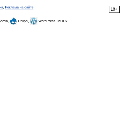
ка
,
Реклама на сайте
18+
omla,
Drupal,
WordPress, MODx.