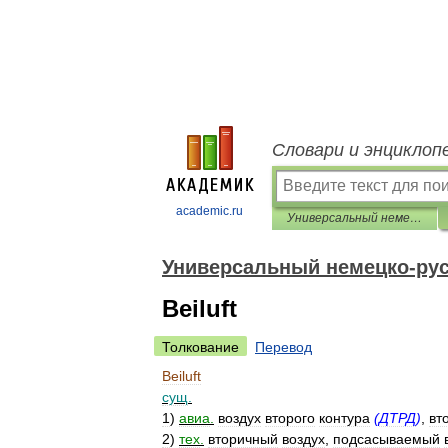
Словари и энциклоп
academic.ru
Универсальный немецко-русский словарь
Универсальный немецко-рус
Beiluft
Толкование
Перевод
Beiluft
сущ
.
1
)
авиа
.
воздух
второго
контура
(
ДТРД
)
,
вт
2
)
тех
.
вторичный
воздух
,
подсасываемый