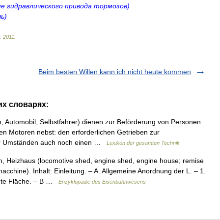
ме
гидравлического
привода
тормозов
)
чь
)
.
2011
.
Beim besten Willen kann ich nicht heute kommen
гих словарях:
Automobil, Selbstfahrer) dienen zur Beförderung von Personen
en Motoren nebst: den erforderlichen Getrieben zur
er Umständen auch noch einen …
Lexikon der gesamten Technik
 Heizhaus (locomotive shed, engine shed, engine house; remise
cchine). Inhalt: Einleitung. – A. Allgemeine Anordnung der L. – 1.
ute Fläche. – B …
Enzyklopädie des Eisenbahnwesens