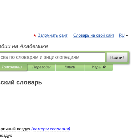
Запомнить сайт
Словарь на свой сайт
RU
едии на Академике
Найти!
Толкования
Переводы
Книги
Игры ⚽
ский словарь
оричный
воздух
(
камеры
сгорания
)
воздух